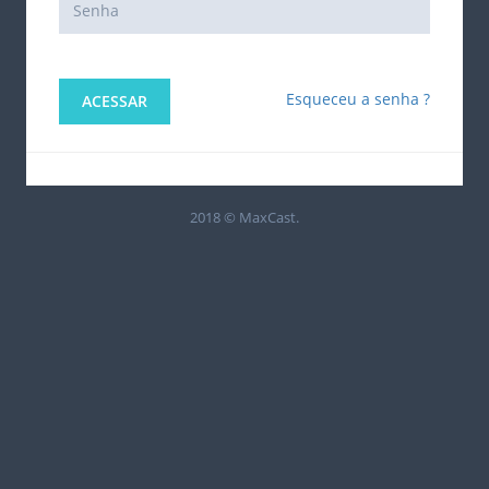
Esqueceu a senha ?
ACESSAR
2018 © MaxCast.