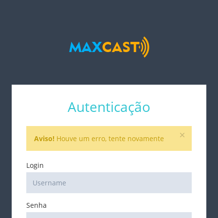
Autenticação
Aviso!
Houve um erro, tente novamente
Login
Senha